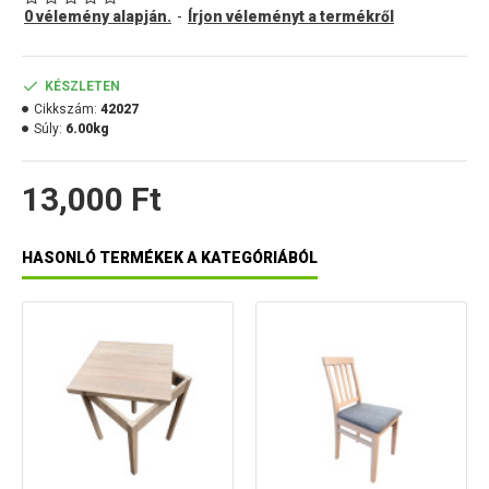
Méretek:
0 vélemény alapján.
-
Írjon véleményt a termékről
- magasság: 47 cm
- az ülőfelület mérete: 35,9 cm x 35,9 cm
KÉSZLETEN
Cikkszám:
42027
- az ülőfelület vastagsága: 1,9 cm
Súly:
6.00kg
- teherbírás: 150 kg
13,000 Ft
Súlya: 6 kg
HASONLÓ TERMÉKEK A KATEGÓRIÁBÓL