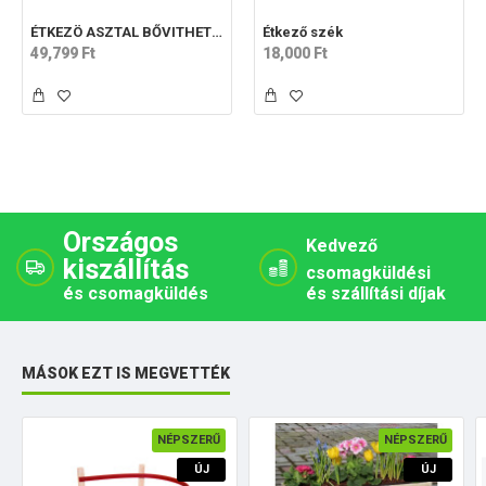
ÉTKEZÖ ASZTAL BŐVITHETŐ ASZTALLAPPAL
Étkező szék
49,799 Ft
18,000 Ft
Országos
Kedvező
kiszállítás
csomagküldési
és csomagküldés
és szállítási díjak
MÁSOK EZT IS MEGVETTÉK
NÉPSZERŰ
NÉPSZERŰ
ÚJ
ÚJ