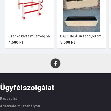
Szánkó karfa műanyag háttámlával
BALKONLÁDA fából,60 cm, műanyag betéttel.
4,500 Ft
5,500 Ft
Ügyfélszolgálat
Kapcsolat
Adatvédelmi szabályzat