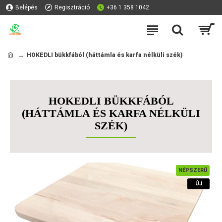
Belépés
Regisztráció
+36 1 358 1042
HOKEDLI bükkfából (háttámla és karfa nélküli szék)
HOKEDLI BÜKKFÁBÓL
(HÁTTÁMLA ÉS KARFA NÉLKÜLI
SZÉK)
NÉPSZERŰ
ÚJ