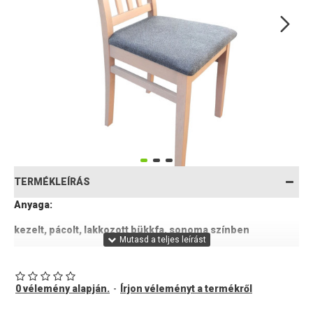
TERMÉKLEÍRÁS
Anyaga:
kezelt, pácolt, lakkozott bükkfa, sonoma színben
szövettel kárpitozott ülőfelülettel (világosszürke
vagy világosbarna színekben)
0 vélemény alapján.
-
Írjon véleményt a termékről