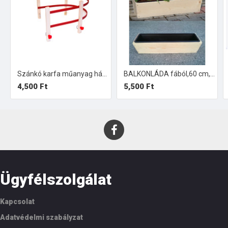
Szánkó karfa műanyag háttámlával
BALKONLÁDA fából,60 cm, műanyag betéttel.
4,500 Ft
5,500 Ft
Ügyfélszolgálat
Kapcsolat
Adatvédelmi szabályzat