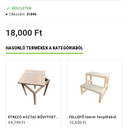
Méretek :
KÉSZLETEN
teljes magasság: 95 cm
Cikkszám:
31846
ülőfelület magassága: 47 cm
18,000 Ft
ülőfelület szélessége: 41 cm
ülőfelület mélysége: 40 cm
HASONLÓ TERMÉKEK A KATEGÓRIÁBÓL
ÉTKEZÖ ASZTAL BŐVITHETŐ ASZTALLAPPAL
FELLÉPŐ tömör fenyőfából
49,799 Ft
15,500 Ft