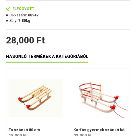
ELFOGYOTT
Cikkszám:
68947
Súly:
7.80kg
28,000 Ft
HASONLÓ TERMÉKEK A KATEGÓRIÁBÓL
Fa szánkó 80 cm
Karfás gyermek szánkó kötéllel
18,000 Ft
23,000 Ft