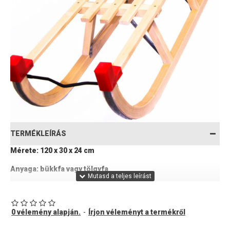
TERMÉKLEÍRÁS
Mérete: 120 x 30 x 24 cm
Anyaga: bükkfa vagy tölgyfa
Teherbírás: 420 kg
A szánkó megerősített kivitelben, hat tartóoszloppal kerül
0 vélemény alapján.
-
Írjon véleményt a termékről
forgalomba, és három felnőtt is használni tudja.