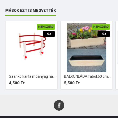
MÁSOK EZT IS MEGVETTÉK
NÉPSZERŰ
NÉPSZERŰ
ÚJ
ÚJ
Szánkó karfa műanyag háttámlával
BALKONLÁDA fából,60 cm, műanyag betéttel.
4,500 Ft
5,500 Ft