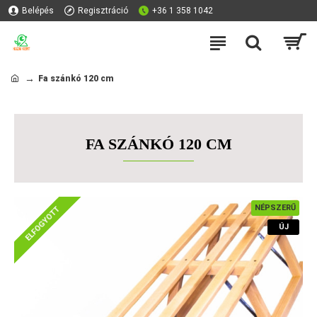
Belépés
Regisztráció
+36 1 358 1042
Fa szánkó 120 cm
FA SZÁNKÓ 120 CM
NÉPSZERŰ
ELFOGYOTT
ÚJ