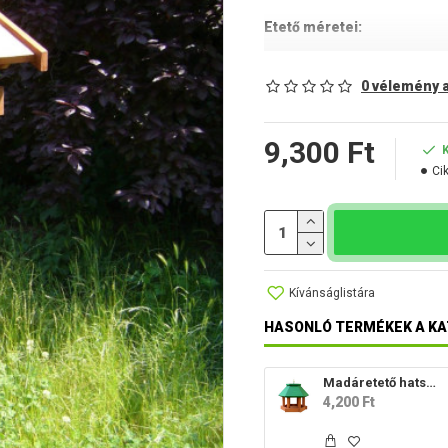
Etető méretei:
- hosszúság: 51 cm
0 vélemény a
- szélesség: 54 cm
- magasság: 26 cm
9,300 Ft
Állvánnyal:
Ci
- hosszúság: 70 cm
- szélesség: 70 cm
- magasság: 146 cm
Kívánságlistára
HASONLÓ TERMÉKEK A KA
Madáretető hatszögletű
4,200 Ft