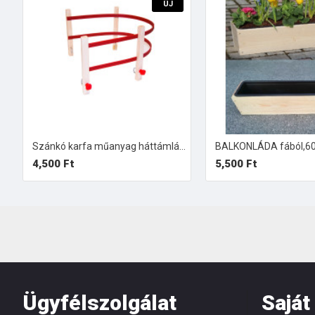
ÚJ
Szánkó karfa műanyag háttámlával
4,500 Ft
5,500 Ft
Ügyfélszolgálat
Saját