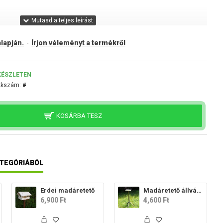
lapján.
-
Írjon véleményt a termékről
KÉSZLETEN
kkszám:
#
KOSÁRBA TESZ
TEGÓRIÁBÓL
Erdei madáretető
Madáretető állvány
6,900 Ft
4,600 Ft