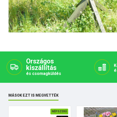
Országos
K
kiszállítás
é
és csomagküldés
MÁSOK EZT IS MEGVETTÉK
NÉPSZERŰ