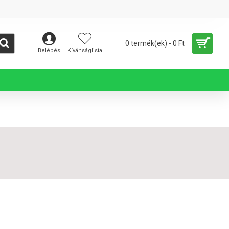
0 termék(ek) - 0 Ft
Belépés
Kívánságlista