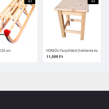
ÚJ
ÚJ
 120 cm
HOKEDLI fenyőfából (háttámla és karfa nélküli szék)
11,500 Ft