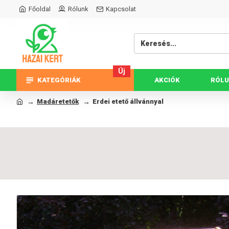
Főoldal
Rólunk
Kapcsolat
Új
KATEGÓRIÁK
AKCIÓK
RÓL
Madáretetők
Erdei etető állvánnyal