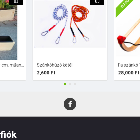
ELFOGYOTT
ÚJ
ÚJ
BALKONLÁDA fából,60 cm, műanyag betéttel.
Szánkóhúzó kötél
Fa szánkó
2,600 Ft
28,000 Ft
 fiók