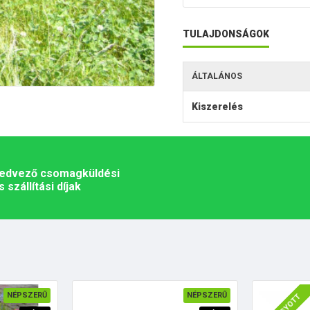
TULAJDONSÁGOK
ÁLTALÁNOS
Kiszerelés
edvező csomagküldési
s szállítási díjak
NÉPSZERŰ
NÉPSZERŰ