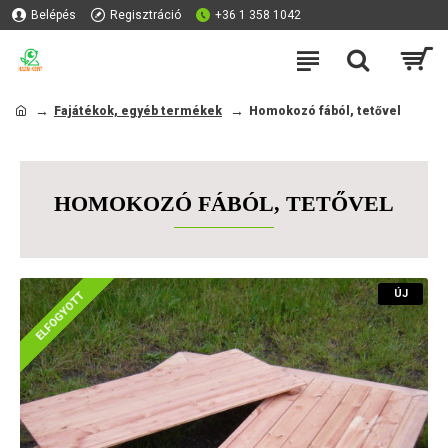
Belépés
Regisztráció
+36 1 358 1042
Fajátékok, egyéb termékek
Homokozó fából, tetővel
HOMOKOZÓ FÁBÓL, TETŐVEL
ÚJ
ELFOGYOTT