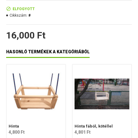
Külső magasság: 19 cm
ELFOGYOTT
Cikkszám:
#
A termék minősége: I oszt.
A homokozó tetővel kapható lapra szerelve.
16,000 Ft
HASONLÓ TERMÉKEK A KATEGÓRIÁBÓL
Hinta
Hinta fából, kötéllel
4,800 Ft
4,801 Ft