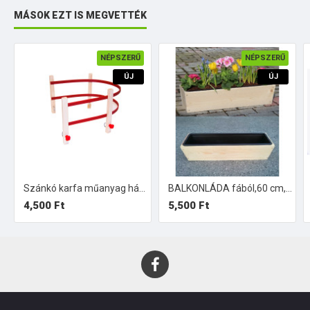
MÁSOK EZT IS MEGVETTÉK
NÉPSZERŰ
NÉPSZERŰ
ÚJ
ÚJ
Szánkó karfa műanyag háttámlával
BALKONLÁDA fából,60 cm, műanyag betéttel.
4,500 Ft
5,500 Ft