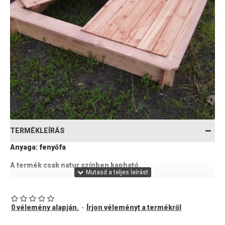
TERMÉKLEÍRÁS
Anyaga: fenyőfa
A termék csak natur színben kapható.
Belső méret: 108 cm x 108 cm
Mélység: 18 cm
0 vélemény alapján.
-
Írjon véleményt a termékről
Külső méret: 123 cm x 123 cm