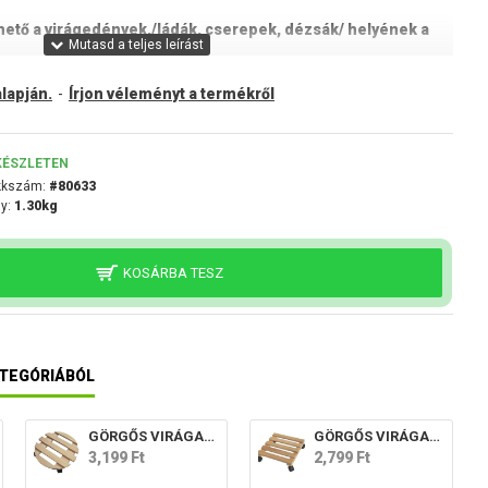
ető a virágedények,/ládák, cserepek, dézsák/ helyének a
lapján.
-
Írjon véleményt a termékről
KÉSZLETEN
kkszám:
#80633
y:
1.30kg
 keret. Négy fotelgörgő biztosítja a stabilitást és a jó
KOSÁRBA TESZ
TEGÓRIÁBÓL
GÖRGŐS VIRÁGALÁTÉT 35 cm O, fából.
GÖRGŐS VIRÁGALÁTÉT 35 x 35 cm, fából.
3,199 Ft
2,799 Ft