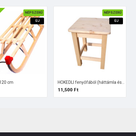
NÉPSZERŰ
NÉPSZERŰ
ÚJ
ÚJ
 120 cm
HOKEDLI fenyőfából (háttámla és karfa nélküli szék)
11,500 Ft