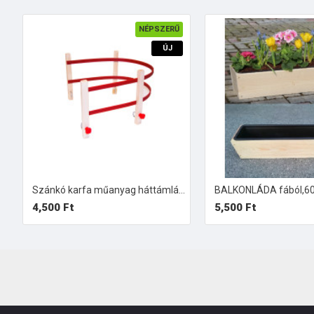
NÉPSZERŰ
ÚJ
Szánkó karfa műanyag háttámlával
4,500 Ft
5,500 Ft