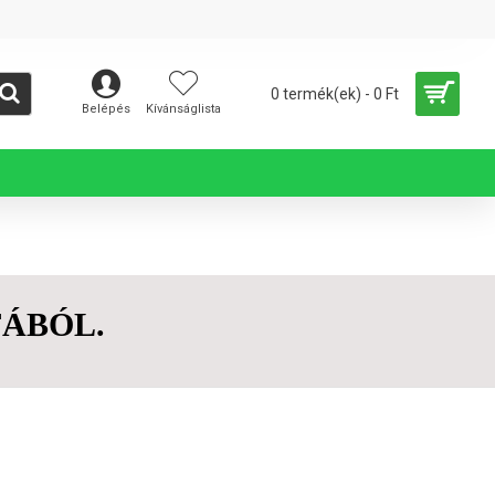
0 termék(ek) - 0 Ft
Belépés
Kívánságlista
FÁBÓL.