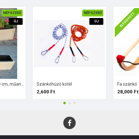
NÉPSZERŰ
NÉPSZERŰ
ELFOGYOTT
ÚJ
ÚJ
BALKONLÁDA fából,60 cm, műanyag betéttel.
Szánkóhúzó kötél
Fa szánkó
2,600 Ft
28,000 Ft