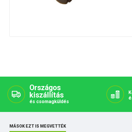
Országos
K
kiszállítás
é
és csomagküldés
MÁSOK EZT IS MEGVETTÉK