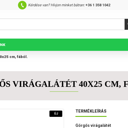
Kérdése van? Hívjon minket bátran:
+36 1 358 1042
UNK
x25 cm, fából.
S VIRÁGALÁTÉT 40X25 CM, 
TERMÉKLEÍRÁS
ÚJ
Görgős virágalátét