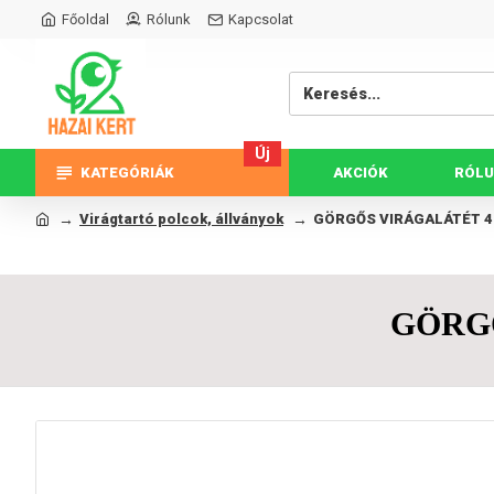
Főoldal
Rólunk
Kapcsolat
Új
KATEGÓRIÁK
AKCIÓK
RÓL
Virágtartó polcok, állványok
GÖRGŐS VIRÁGALÁTÉT 40
GÖRGŐ