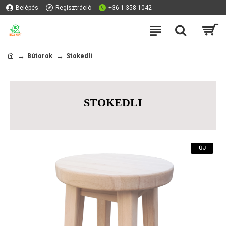
Belépés
Regisztráció
+36 1 358 1042
Bútorok
Stokedli
STOKEDLI
ÚJ