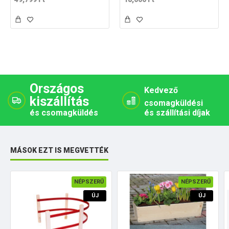
Országos
Kedvező
kiszállítás
csomagküldési
és csomagküldés
és szállítási díjak
MÁSOK EZT IS MEGVETTÉK
NÉPSZERŰ
NÉPSZERŰ
ÚJ
ÚJ