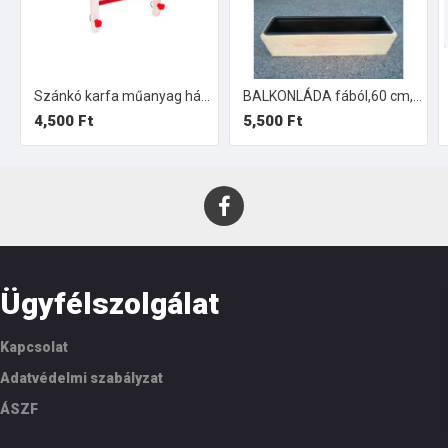
Szánkó karfa műanyag háttámlával
BALKONLÁDA fából,60 cm, műanyag betéttel.
4,500 Ft
5,500 Ft
Ügyfélszolgálat
Kapcsolat
Adatvédelmi szabályzat
ÁSZF