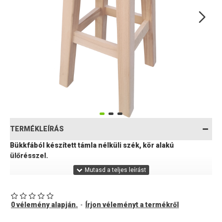
TERMÉKLEÍRÁS
Bükkfából készített támla nélküli szék, kör alakú
ülőrésszel.
Méretei:
0 vélemény alapján.
-
Írjon véleményt a termékről