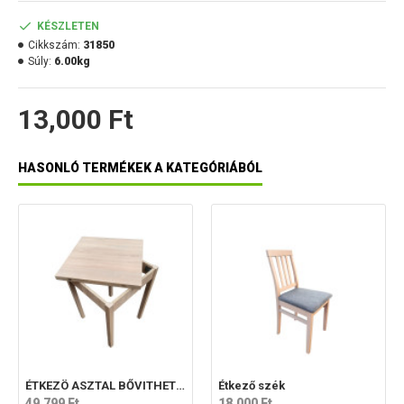
KÉSZLETEN
A kör alakú ülőfelület átmérője: 27 cm
Cikkszám:
31850
Súly:
6.00kg
Az ülőrész anyag vastagsága: 3 cm
13,000 Ft
HASONLÓ TERMÉKEK A KATEGÓRIÁBÓL
Magasság: 45 cm
Teherbíró képesség: 130 kg
A termék súlya: 5,2 kg
ÉTKEZÖ ASZTAL BŐVITHETŐ ASZTALLAPPAL
Étkező szék
49,799 Ft
18,000 Ft