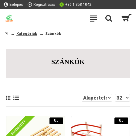
Belépés
Regisztráció
+36 1 358 1042
Kategóriák
Szánkók
SZÁNKÓK
ÚJ
ÚJ
ELFOGYOTT