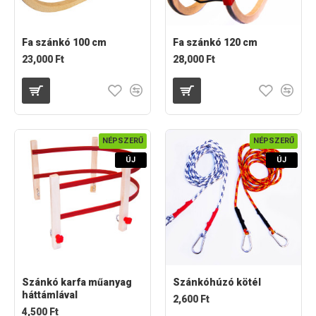
Fa szánkó 100 cm
Fa szánkó 120 cm
23,000 Ft
28,000 Ft
NÉPSZERŰ
NÉPSZERŰ
ÚJ
ÚJ
Szánkó karfa műanyag
Szánkóhúzó kötél
háttámlával
2,600 Ft
4,500 Ft