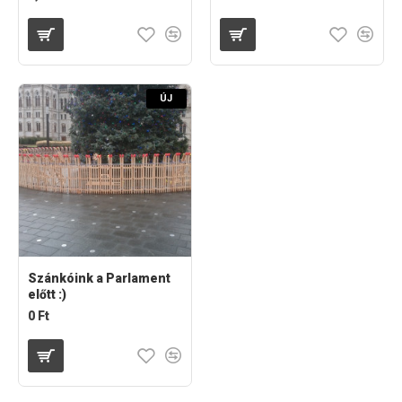
ÚJ
Szánkóink a Parlament
előtt :)
0 Ft